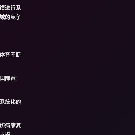
馈进行系
域的竞争
体育不断
国际赛
系统化的
伤病康复
支撑。