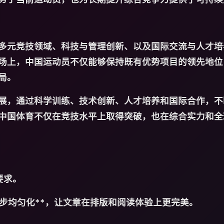
多元竞技领域、科技与管理创新、以及国际交流与人才培
场上，中国运动员不仅能够保持既有优势项目的领先地位
局。
展，通过科学训练、技术创新、人才培养和国际合作，不
中国体育不仅在竞技水平上取得突破，也在综合实力和全
要求。
步均匀化**，让文章在排版和阅读体验上更完美。