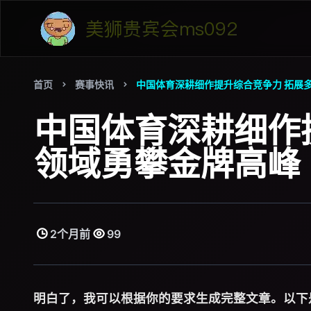
首页
赛事快讯
中国体育深耕细作提升综合竞争力 拓展
中国体育深耕细作
领域勇攀金牌高峰
2个月前
99
明白了，我可以根据你的要求生成完整文章。以下