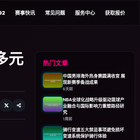
92
赛事快讯
常见问题
服务中心
获取报价
多元
热门文章
中国男排海外热身赛圆满收官 展
现新赛季备战成果
6天前
NBA全球化战略升级驱动篮球产
业融合与国际影响力重塑路径研
究
1周前
骑行变速五大禁忌事项避免损坏
变速系统保护骑行体验