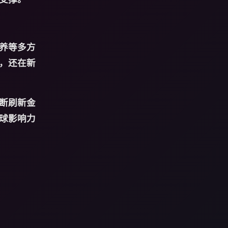
养等多方
，还在新
断刷新金
球影响力