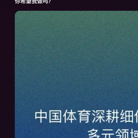
你希望我做吗？