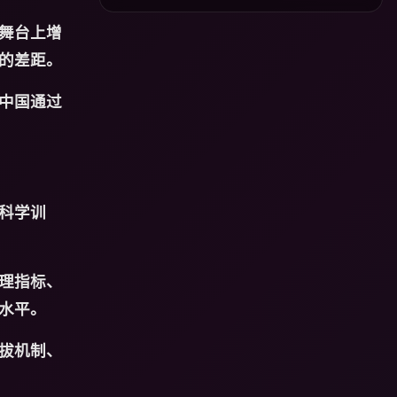
舞台上增
的差距。
中国通过
科学训
理指标、
水平。
拔机制、