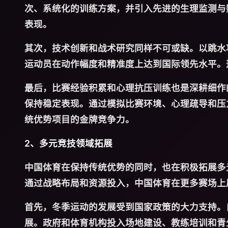
次、系统化的训练方案，并引入先进的生理监测与
表现。
其次，技术创新和战术研究同样不可或缺。以跳水
运动员在动作幅度和精准度上达到国际领先水平。
最后，比赛经验积累和心理抗压训练也是深耕细作
保持稳定表现。通过模拟比赛环境、心理疏导和压
统优势项目的金牌竞争力。
2、多元竞技领域拓展
中国体育在保持传统优势的同时，也在积极拓展多
通过战略布局和资源投入，中国体育在更多赛场上
首先，冬季运动的发展受到国家政策的大力支持。
展。政府和体育机构投入场地建设、教练培训和青