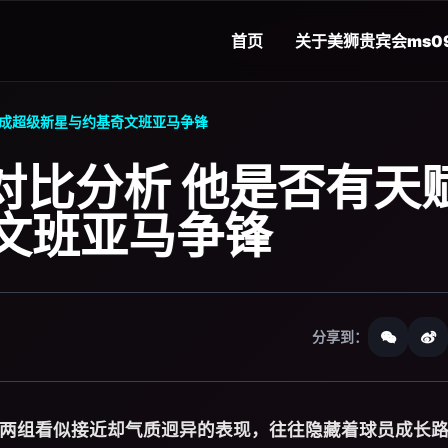
首页
关于
美狮贵宾会ms0
天赋成超级新星与约基奇文班亚马争锋
的对比分析 他是否有天
文班亚马争锋
分享到：
+9”这两组看似接近却气质迥异的表现，往往隐藏着球员成长