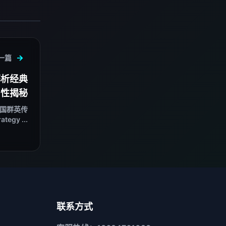
一篇
解析经典
属性揭秘
"三国群英传
rategy ...
联系方式