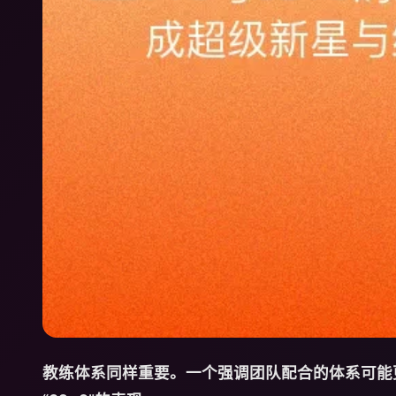
教练体系同样重要。一个强调团队配合的体系可能更