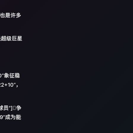
这也是许多
是超级巨星
0”象征稳
+10”，
A球员"]争
9”成为能