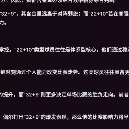
效刷分。因此，数据含金量必须结合效率指标综合判断。
2+9”，其含金量远高于对阵弱旅；而“22+10”若在高
力。
控。“22+10”类型球员往往是体系型核心，他们通过稳
在关键时刻通过个人能力改变比赛走势。这类球员往往具备
的提升，而“32+9”则更多决定单场比赛的胜负走向。前者
时，偶尔打出“32+9”的爆发表现，那么他的比赛影响力将