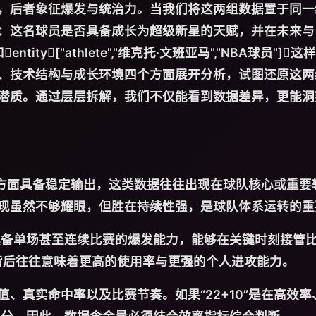
，后者象征爆发与统治力。当我们将这两组数据置于同一
：这名球员是否具备成长为超级新星的天赋，并在未来与
]和entity["athlete","维克托·文班亚马","NBA球员"]
、技术结构与成长环境四个方面展开分析，试图还原这两
潜质。通过层层拆解，我们不仅能看到数据差异，更能洞
攻）方面具备稳定输出，这类数据往往出现在球队核心或重要
现虽然不够耀眼，但胜在持续性强，是球队体系运转的重
员具备单场甚至连续比赛的爆发能力，能够在关键时刻接管
其背后往往意味着更高的使用率与更强的个人进攻能力。
、真实命中率以及比赛节奏。如果“22+10”是在高效率