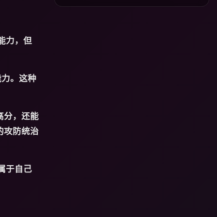
能力，但
能力。这种
出高分，还能
二的攻防统治
属于自己