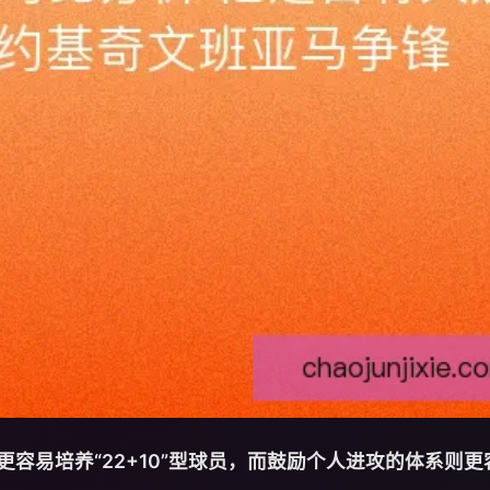
容易培养“22+10”型球员，而鼓励个人进攻的体系则更