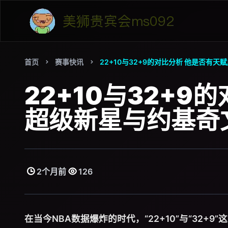
首页
赛事快讯
22+10与32+9的对比分析 他是否有
22+10与32+9
超级新星与约基奇
2个月前
126
在当今NBA数据爆炸的时代，“22+10”与“32